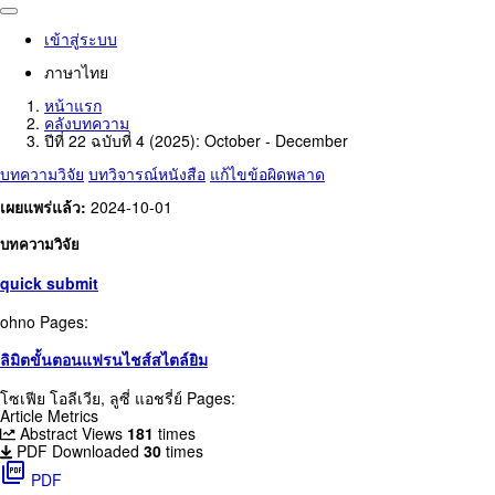
เข้าสู่ระบบ
ภาษาไทย
หน้าแรก
คลังบทความ
ปีที่ 22 ฉบับที่ 4 (2025): October - December
บทความวิจัย
บทวิจารณ์หนังสือ
แก้ไขข้อผิดพลาด
เผยแพร่แล้ว:
2024-10-01
บทความวิจัย
quick submit
ohno
Pages:
ลิมิตขั้นตอนแฟรนไชส์สไตล์ยิม
โซเฟีย โอลีเวีย, ลูซี่ แอชรี่ย์
Pages:
Article Metrics
Abstract Views
181
times
PDF Downloaded
30
times
picture_as_pdf
PDF